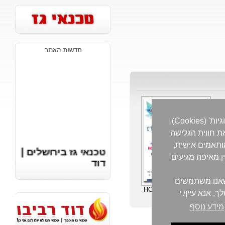
האתר שלנו משתמש בקבצי 'עוגיות' (Cookies)
את חווית הגלישה
מותאמים אישית,
טכנאי גז בירושלים |
 מאיפה מגיעים
דוד
רביבו
0509395952
 שאנו משתמשים
מחממי מים מדגם HOT
, אנא עיין/ י
https://vaillant.co.il
fondital.co.il
מידע נוסף
bosch.digital