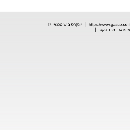
אספקת גז לחקלאות (3)
אספקת גז לרכב (3)
אירוסולים (3)
מבערים (5)
סנן
|
https://www.gasco.co.i
יונקרס בוש טכנאי גז
טכנאי גז
מוסמך למעלה
|
 אימרגז דמרד בקסי
מ-30 שנים. דוד רביבו
0509395952
טכנאי
יונקרס, sime סימה.
פונדיטל, בוש, אימרגז,
הריסטון, בקסי, ואליאנט,
ריניי, בקזי, פירולי, תנורי
הסקה בגז מכירה,
תיקון
והחלפה, נקודות
גז
,
כיריים, מחממי
מים.
www.daikin.tel 
0509395952 משאבות חום 
חימום תת ריצפתי    
www.daikin.life   
משאבת חום
daikin.im
משאבת חום
מחיר
www.daikin.tel 
0509395952 משאבות חום 
חימום תת ריצפתי    
www.daikin.life   daikin.im
משאבת חום לחימום מים