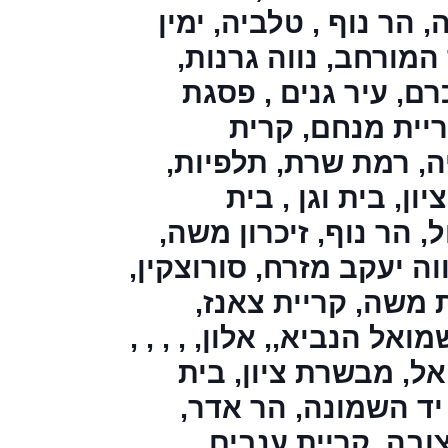
משאבת חום לחימום תת
ף , טלביה, ימין
רצפתי
משאבת חום
 נווה גרנות,
http://www.gasco.co.il/
משאבת חום למזגן
יר גנים , פסגת
www.daikin.tel 
0509395952 משאבות חום 
נחם, קרית
חימום תת ריצפתי    
www.daikin.life   daikin.im
 שרת, תלפיות,
משאבות חום השוואת
מחירים
 וגן , בית
https://www.gasco.co.il
אספקת גז לשימוש
ף, זיכרון משה,
ביתי5ק"ג בלבד (3
התקנת תשתיות גז (10
 מזרח, סורוצקין,
בדיקות למערכות הגז
(10
 קריית צאנז,
הוספת נקודות גז (10
העתקת נקודות גז (10
,, אלון, , , , ,
הזזת מכלי גז לפי תקן (9
תיקון והחלפת צנרת גז
שרת ציון, בית
(10
החלפת ברזי גז (10
מונה, הר אדר,
התקנת גלאי גז (10
תיקון גלאי גז (6
ריית ענבים,