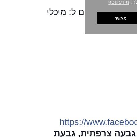
אספקת גז לחקלאות (3)
ף
אספקת גז לרכב (3)
רץ חיפושים הקשורים ל: מיכלי
אירוסולים (3)
מבערים (5)
סנן
טכנאי גז
מוסמך למעלה
מ-30 שנים. דוד רביבו
0509395952
טכנאי
יונקרס, sime סימה.
פונדיטל, בוש, אימרגז,
הריסטון, בקסי, ואליאנט,
ריניי, בקזי, פירולי, תנורי
הסקה בגז מכירה,
תיקון
והחלפה, נקודות
גז
,
כיריים, מחממי
מים.
www.daikin.tel 
0509395952 משאבות חום 
חימום תת ריצפתי    
www.daikin.life   
משאבת חום
daikin.im
משאבת חום
מחיר
www.daikin.tel 
0509395952 משאבות חום 
https://www.
חימום תת ריצפתי    
www.daikin.life   daikin.im
 צרפתית, גבעת
משאבת חום לחימום מים