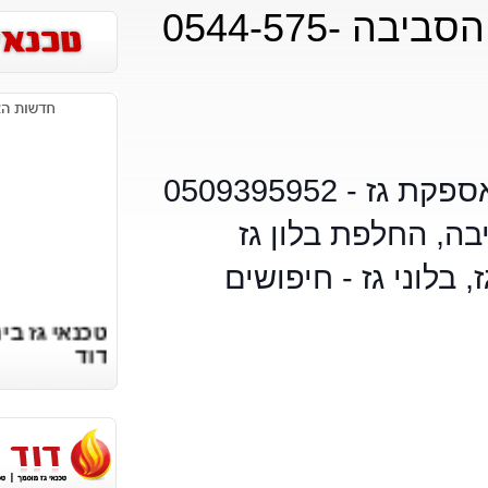
אספקת גז הכי זול וחוקי בירושלים והסביבה 0544-575-
החלפת בלוני גז בירושלים בלוני גז ירושלים אספקת גז - 0509395952
לפת בלון גז
וני גז - חיפושים
טכנאי גז בירושלים |
דוד
רביבו
0509395952
https://vaillant.co.il
fondital.co.il
bosch.digital