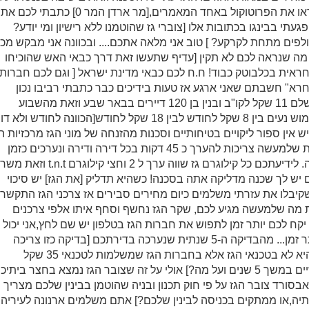
הפרשי המחירים כבר בשנת 2008 קראו את הפרוטוקול באחד המאמרים,[מר ארדן המר 0] כתבתי לכם את
געתי בבינגו בכתובות אלו [צוברי גז שהוטמנו ללא רישיון ומי יודע?
ולפים מתחת לקרקע? ] טוב אני מלאה אתכם.... ובכוונה אני מבקש מכ
כל מה שנראה לכם לא תקין [עדיף שתעשו זאת דרך כבאי האש שהוכיחו
ראית בכלבוטק כבוד! ח.ח לכם כבאי מדינת ישראל [ וגם לכם חברות
חרא" חשבתם שאני ארגע אז טעות בידיכים כבר כתבתי רביבו נכון
מרוקאי עצבני ואני מתעצבן שלקוח משלם 11 שקל לקו"ב ובנין בן 120 דיירים בבאר שבע וזאת מהשבוע
משלם 42 שקל לכל קו"ב גז, ושדמי שימוש נעים בין 8 שקל לחודש לבין 18 שקל לחודש[הכוונה לחודש ולא דו
 אין ספור ליקויים בטיחותיים וסכנות מהזנחה של מוני הגז מרכזיות ה
וצוברי הגז! וכמובן הבדיקות ה5 שנתיות שלמעשה צריכות להערך כ 45 דקות בכל דירה ודירה ונערכים כזמן
מילוי הטופס והשארת צרכן הגז בסכנה. לידיעתכם כל קילוגרם גז שווה ערך ל 2 וחצי קילוגרם .n.t
 יש לך שכנה מדליקה אתה בסכנה! כשהיא תדליק [את הגז] יש סיכוי
קיבלו את עזרתי משלמים כיום מחירים סבירים אז צרכני הגז התקשרו
ת מה שלמעשה מגיע לכם, שקר הגז נחשף וסחף איתו אלפי צרכנים
יקח לכם יותר זמן לתפוש את חברות הגז בטלפון יש שם לחץ,אני יכול
לומר לכם שיקח להם לענות הרבה יותר זמן... מהבדיקה ה-5 שנתית שנערכה בדירתכם [בדיקה כזו צריכה
להתבצע כ45 דקות לפחות והאשמה היא לא בטכנאי הגז אלא בחברות הגז שמשלמות לטכנאי 35 שקל
לבדיקה ומכם גובים דמי שימוש חודשיים במשך 5 שנים ועל מה?] אולי על זה שצובר הגז נמצא בחצר ביתי
סורד צובר הגז על פי חוק תכנון ובניה שהוטמן בבינין שלכם מצריך
שתיה,או ממתקים בכניסה לבינין שלכם?] אתם משלמים ארנונה לעיריה