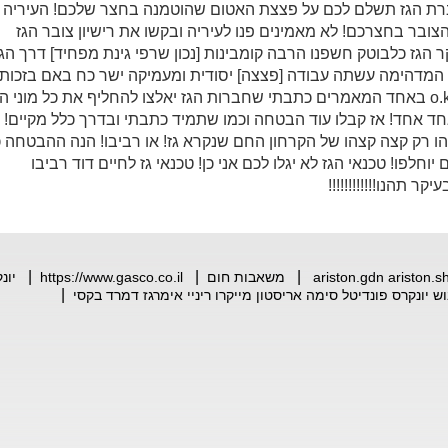
רת הגז תשלם לכם על פצצת האטום שהוטמנה בחצר שלכם! העיריה
בר בחצרכם! לא מאמינים פנו לעיריה ובקשו את רישיון צובר הגז
 הגז כלבוטק חשפנו הרבה קומבינות [נכון שרפי גינת מפחיד] דרך הג
ת המדהימה עשתה עבודה [פצצה] יסודית ומעמיקה ישר כח באם בזכות
תנצל נפש בישראל תבורכי! שנמשיך o.k באחד המאמרים כתבתי שחברות הגז יאלצו להחליף את כל מוני ה
ד אחד! אז קבלו עוד הבטחה וכמו שתמיד כתבתי ובדרך כלל מקיים!
ו רק קצה קצהו של הקרחון החם שנקרא גז! או רביבו! הנה ההבטחה 
יוחלפו! טכנאי הגז לא יגלו לכם אני כן! טכנאי גז לחיים דוד רביבו
|
|
|
ariston.gdn ariston.s
משאבות חום
https://www.gasco.co.il
יונ
|
ש יונקרס פונדיטל סימה אריסטון מייקרו ריניי אימרגז דמרד בקסי