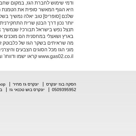
ודמי שימוש לחברת הגז, במקום שחב
היא הגוף המאשר סופית את הטמנת הצו
שלכם [סופריס] טוב יאלה נמשיך בשקר
יותר נכון דרך הבטן שרית התחקירני
בארץ ושאצלי במחסנית הם מוכנים אח
מה שראיתים בשקר הגז של כלבוטק זה
מוני הגז מכל הסוגים הצבעים והיצרנים 
www.gas02.co.il קראו ישמו ודווחו' ובעיקר תהנו!!!!!!!!!!!!
|
|
הסקה בגז יונקרס
יונקרס גז מחיר
hop
|
|
0509395952
יונקרס בוש טכנאי גז
בו