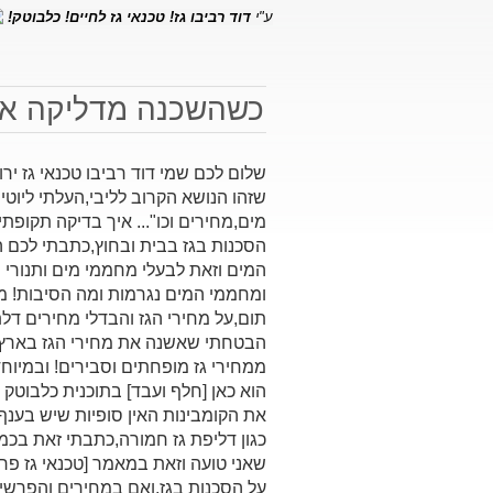
ע"י
דוד רביבו גז! טכנאי גז לחיים! כלבוטק!
כשהשכנה מדליקה את
שלום לכם שמי דוד רביבו טכנאי גז י
שזהו הנושא הקרוב לליבי,העלתי ליוטי
הסכנות בגז בבית ובחוץ,כתבתי לכם ה
המים וזאת לבעלי מחממי מים ותנורי 
ומחממי המים נגרמות ומה הסיבות! מה
תום,על מחירי הגז והבדלי מחירים דל
הבטחתי שאשנה את מחירי הגז בארץ ו
ממחירי גז מופחתים וסבירים! ובמיוחד
הוא כאן [חלף ועבד] בתוכנית כלבוטק 
את הקומבינות האין סופיות שיש בענף
כגון דליפת גז חמורה,כתבתי זאת בכמ
שאני טועה וזאת במאמר [טכנאי גז פר
על הסכנות בגז,ואם במחירים והפרשי