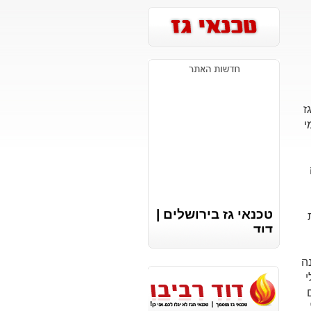
ז
י
טכנאי גז בירושלים |
דוד
רביבו
0509395952
ה
https://vaillant.co.il
י
fondital.co.il
bosch.digital