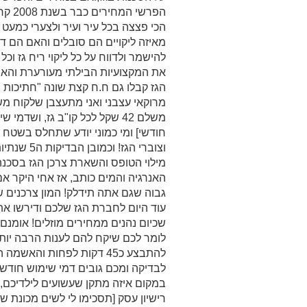
הכי פצצה בכל עיר ועיר ולצערי כמעט פ
מאיזה ליקויים הם סובלים והאם הם ד
להישמר ולדווח על כל ליקוי ריח גז ו
את המקצועיות הבילתי מעורערת והאח
הגז קבלו גם ח.ח קצת שונה "חתיכות 
חודשי] ומי כמוני יודע שתחלס בשטח יש
האנרגיה והמים כותב, אז אחי היקר אם
גבוה שגם אתה תידלק! המון צרכנים ש
עוד היום לחברת הגז שלכם ודירשו א
שכיום נהנים ממחירים מוזלים! אומנם 
במקום איזה מתקן שעשועים לילדיכם,אב
רישיון עסק [תסכימו לי לשים מכונת 