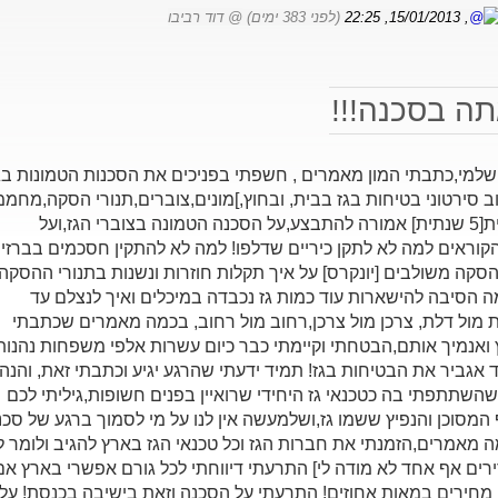
, 15/01/2013, 22:25
(לפני 383 ימים)
@ דוד רביבו
ה בסכנה!!!
רושלמי,כתבתי המון מאמרים , חשפתי בפניכים את הסכנות הטמונות בג
וב סירטוני בטיחות בגז בבית, ובחוץ,]מונים,צוברים,תנורי הסקה,מחממ
מים,מחירים וכו"... איך בדיקה תקופתית[5 שנתית] אמורה להתבצע,על הסכנה הטמונה בצוברי הגז,ועל
קוראים למה לא לתקן כיריים שדלפו! למה לא להתקין חסכמים בברזי
הסקה משולבים [יונקרס] על איך תקלות חוזרות ונשנות בתנורי ההסקה
 הסיבה להישארות עוד כמות גז נכבדה במיכלים ואיך לנצלם עד
ת מול דלת, צרכן מול צרכן,רחוב מול רחוב, בכמה מאמרים שכתבתי
אנמיך אותם,הבטחתי וקיימתי כבר כיום עשרות אלפי משפחות נהנות
 אגביר את הבטיחות בגז! תמיד ידעתי שהרגע יגיע וכתבתי זאת, והנה
שהשתתפתי בה כטכנאי גז היחידי שרואיין בפנים חשופות,גיליתי לכם
 המסוכן והנפיץ ששמו גז,ושלמעשה אין לנו על מי לסמוך ברגע של סכנ
ה מאמרים,הזמנתי את חברות הגז וכל טכנאי הגז בארץ להגיב ולומר ל
ירים אף אחד לא מודה לי] התרעתי דיווחתי לכל גורם אפשרי בארץ אם
 מחירים במאות אחוזים! התרעתי על הסכנה וזאת בישיבה בכנסת! על